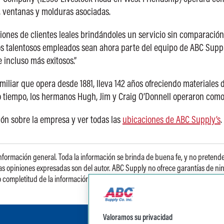
, ventanas y molduras asociadas.
es de clientes leales brindándoles un servicio sin comparación,”
s talentosos empleados sean ahora parte del equipo de ABC Suppl
 incluso más exitosos.”
iar que opera desde 1881, lleva 142 años ofreciendo materiales d
imo tiempo, los hermanos Hugh, Jim y Craig O’Donnell operaron como
ón sobre la empresa y ver todas las
ubicaciones de ABC Supply’s
.
rmación general. Toda la información se brinda de buena fe, y no pretende sus
s opiniones expresadas son del autor. ABC Supply no ofrece garantías de ningún
d o completitud de la información aquí proporcionada. Cualquier pregunta sobre
Valoramos su privacidad