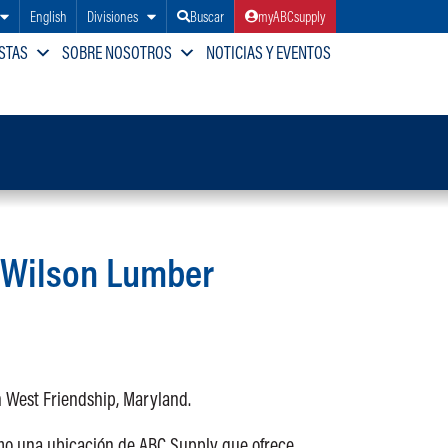
English
Divisiones
Buscar
myABCsupply
STAS
SOBRE NOSOTROS
NOTICIAS Y EVENTOS
. Wilson Lumber
 West Friendship, Maryland.
mo una ubicación de ABC Supply que ofrece