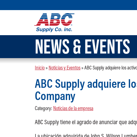
NEWS & EVENTS
Inicio
»
Noticias y Eventos
»
ABC Supply adquiere los acti
ABC Supply adquiere lo
Company
Category:
Noticias de la empresa
ABC Supply tiene el agrado de anunciar que adqu
La ubicación adquirida de John S. Wilson Lumbe